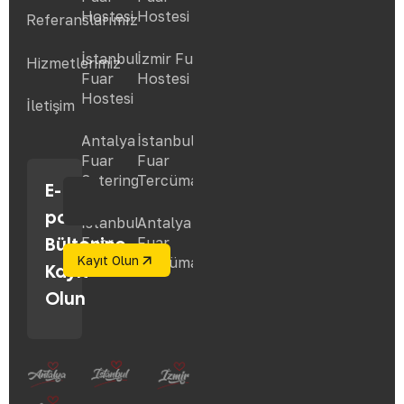
Hostesi
Hostesi
Referanslarımız
İstanbul
İzmir Fuar
Hizmetlerimiz
Fuar
Hostesi
Hostesi
İletişim
Antalya
İstanbul
Fuar
Fuar
Catering
Tercüman
E-
posta
İstanbul
Antalya
Bültenine
Fuar
Fuar
Catering
Tercüman
Kayıt
Olun