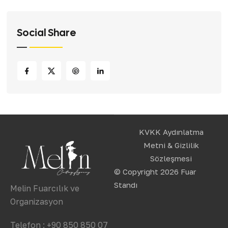
Social Share
KVKK Aydınlatma
Metni & Gizlilik
Sözleşmesi
© Copyright 2026
Fuar
Standı
Melin Fuarcılık ve
Organizasyon
Telefon : +90 850 850 07