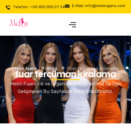
E-Mail: info@melinajans.com
Telefon : +90 850 850 07 34
Melin Ajans
Blog
fuar tercüman kiralama
fuar tercüman kiralama
Melin Fuarcılık ve Organizasyon Şirketimiz İle İlgili
Gelişmeleri Bu Sayfadan Takip Edebilirsiniz.